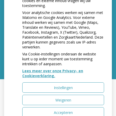
cookies en externe inhoud vragen wij uw
toestemming.
Let op: valse Infomedics-mails over
openstaande rekening
Voor analytische cookies werken wij samen met
Tanden bleken? Laat het veilig doen!
Matomo en Google Analytics. Voor externe
inhoud werken wij samen met Google (Maps,
Gezond tandvlees: de basis voor een gezonde
Translate en Reviews), YouTube, Vimeo,
mond
Facebook, Instagram, X (Twitter), Qualizorg,
Naar de tandarts in het buitenland? Wees op je
Patiëntenvertellen en ZorgkaartNederland. Deze
hoede!
partijen kunnen gegevens zoals uw IP-adres
(Mond)zorgkosten gemaakt in 2025? Check of
verwerken.
die aftrekbaar zijn
Via Cookie-instellingen onderaan de website
kunt u op ieder moment uw toestemming
intrekken of aanpassen.
Lees meer over onze Privacy- en
Cookieverklaring.
Instellingen
Uw Zorg Online
|
Beheer
Weigeren
Accepteren
Privacy verklaring
|
Cookie-instellingen
|
Voorwaarden