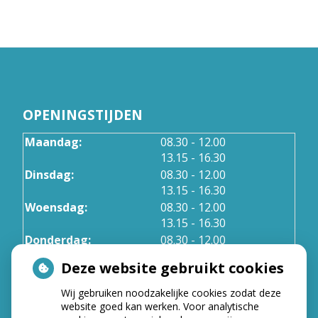
OPENINGSTIJDEN
tot
Maandag:
08.30
- 12.00
tot
13.15
- 16.30
tot
Dinsdag:
08.30
- 12.00
tot
13.15
- 16.30
tot
Woensdag:
08.30
- 12.00
tot
13.15
- 16.30
tot
Donderdag:
08.30
- 12.00
tot
13.15
- 16.30
Deze website gebruikt cookies
Wij gebruiken noodzakelijke cookies zodat deze
NIEUWS
website goed kan werken. Voor analytische