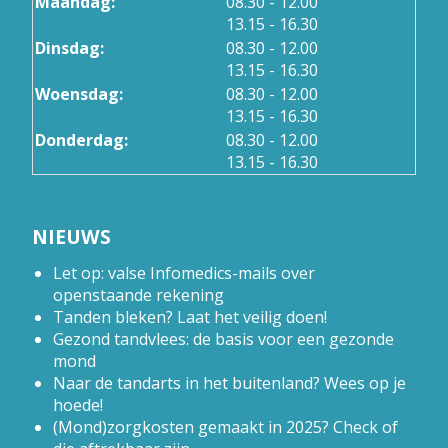
tot
Maandag:
08.30
- 12.00
tot
13.15
- 16.30
tot
Dinsdag:
08.30
- 12.00
tot
13.15
- 16.30
tot
Woensdag:
08.30
- 12.00
tot
13.15
- 16.30
tot
Donderdag:
08.30
- 12.00
tot
13.15
- 16.30
NIEUWS
Let op: valse Infomedics-mails over
openstaande rekening
Tanden bleken? Laat het veilig doen!
Gezond tandvlees: de basis voor een gezonde
mond
Naar de tandarts in het buitenland? Wees op je
hoede!
(Mond)zorgkosten gemaakt in 2025? Check of