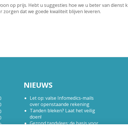
oon op prijs. Hebt u suggesties hoe we u beter van dienst 
zorgen dat we goede kwaliteit blijven leveren.
NIEUWS
Let op: valse Infomedics-mails
0
over openstaande rekening
0
Tanden bleken? Laat het veilig
0
doen!
0
Gezond tandvlees: de basis voor
0