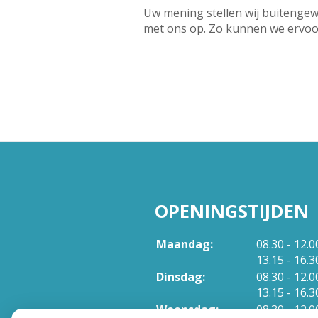
Uw mening stellen wij buitengew
met ons op. Zo kunnen we ervoor 
OPENINGSTIJDEN
tot
Maandag:
08.30
- 12.0
tot
13.15
- 16.3
tot
Dinsdag:
08.30
- 12.0
tot
13.15
- 16.3
tot
Woensdag:
08.30
- 12.0