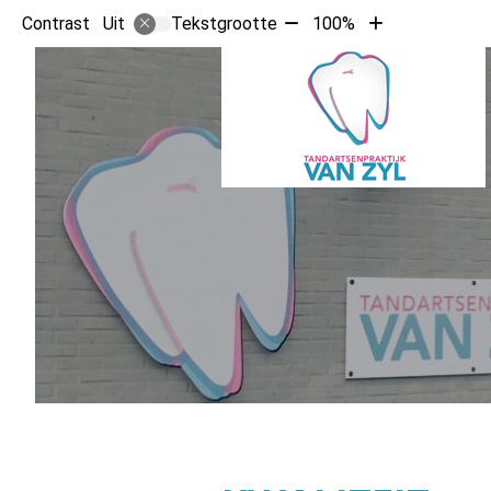
Tekst
Tekst
Contrast
Tekstgrootte
100%
Uit
verkleinen
vergroten
met
met
10%
10%