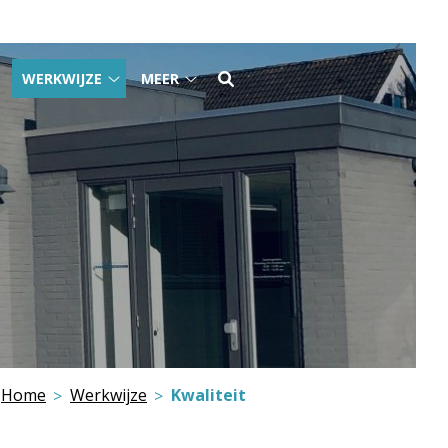
WERKWIJZE
MEER
Tarieven
Werkwijze
Meer
submenu
submenu
submenu
Home
Werkwijze
Kwaliteit