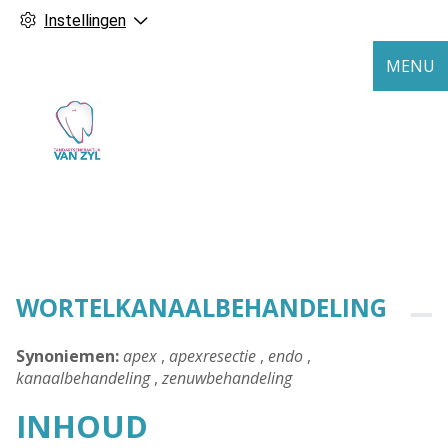
Instellingen
MENU
WORTELKANAALBEHANDELING
Synoniemen:
apex
,
apexresectie
,
endo
,
kanaalbehandeling
,
zenuwbehandeling
INHOUD