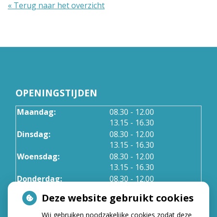
« Terug naar het overzicht
OPENINGSTIJDEN
tot
Maandag:
08.30
- 12.00
tot
13.15
- 16.30
tot
Dinsdag:
08.30
- 12.00
tot
13.15
- 16.30
tot
Woensdag:
08.30
- 12.00
tot
13.15
- 16.30
tot
Donderdag:
08.30
- 12.00
tot
13.15
- 16.30
Deze website gebruikt cookies
Wij gebruiken noodzakelijke cookies zodat deze