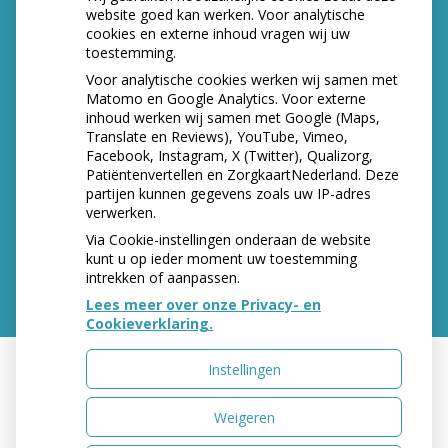
NIEUWS
website goed kan werken. Voor analytische
cookies en externe inhoud vragen wij uw
Let op: valse Infomedics-mails over
toestemming.
openstaande rekening
Voor analytische cookies werken wij samen met
Tanden bleken? Laat het veilig doen!
Matomo en Google Analytics. Voor externe
inhoud werken wij samen met Google (Maps,
Gezond tandvlees: de basis voor een gezonde
Translate en Reviews), YouTube, Vimeo,
mond
Facebook, Instagram, X (Twitter), Qualizorg,
Naar de tandarts in het buitenland? Wees op je
Patiëntenvertellen en ZorgkaartNederland. Deze
hoede!
partijen kunnen gegevens zoals uw IP-adres
(Mond)zorgkosten gemaakt in 2025? Check of
verwerken.
die aftrekbaar zijn
Via Cookie-instellingen onderaan de website
kunt u op ieder moment uw toestemming
intrekken of aanpassen.
Lees meer over onze Privacy- en
Cookieverklaring.
Instellingen
Uw Zorg Online
|
Beheer
Weigeren