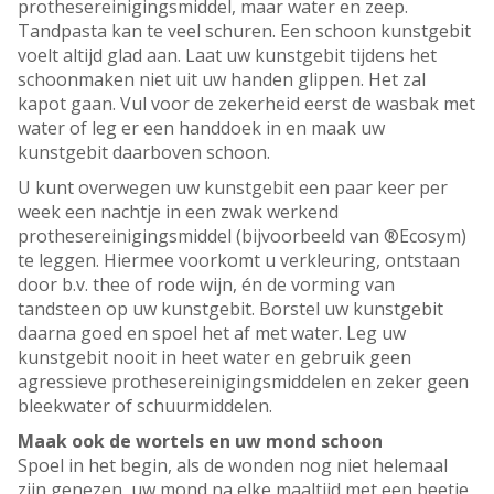
prothesereinigingsmiddel, maar water en zeep.
Tandpasta kan te veel schuren. Een schoon kunstgebit
voelt altijd glad aan. Laat uw kunstgebit tijdens het
schoonmaken niet uit uw handen glippen. Het zal
kapot gaan. Vul voor de zekerheid eerst de wasbak met
water of leg er een handdoek in en maak uw
kunstgebit daarboven schoon.
U kunt overwegen uw kunstgebit een paar keer per
week een nachtje in een zwak werkend
prothesereinigingsmiddel (bijvoorbeeld van ®Ecosym)
te leggen. Hiermee voorkomt u verkleuring, ontstaan
door b.v. thee of rode wijn, én de vorming van
tandsteen op uw kunstgebit. Borstel uw kunstgebit
daarna goed en spoel het af met water. Leg uw
kunstgebit nooit in heet water en gebruik geen
agressieve prothesereinigingsmiddelen en zeker geen
bleekwater of schuurmiddelen.
Maak ook de wortels en uw mond schoon
Spoel in het begin, als de wonden nog niet helemaal
zijn genezen, uw mond na elke maaltijd met een beetje