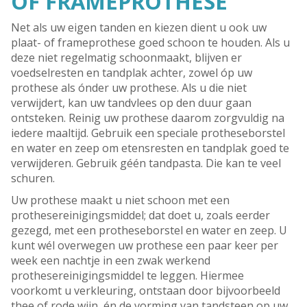
OF FRAMEPROTHESE
Net als uw eigen tanden en kiezen dient u ook uw
plaat- of frameprothese goed schoon te houden. Als u
deze niet regelmatig schoonmaakt, blijven er
voedselresten en tandplak achter, zowel óp uw
prothese als ónder uw prothese. Als u die niet
verwijdert, kan uw tandvlees op den duur gaan
ontsteken. Reinig uw prothese daarom zorgvuldig na
iedere maaltijd. Gebruik een speciale protheseborstel
en water en zeep om etensresten en tandplak goed te
verwijderen. Gebruik géén tandpasta. Die kan te veel
schuren.
Uw prothese maakt u niet schoon met een
prothesereinigingsmiddel; dat doet u, zoals eerder
gezegd, met een protheseborstel en water en zeep. U
kunt wél overwegen uw prothese een paar keer per
week een nachtje in een zwak werkend
prothesereinigingsmiddel te leggen. Hiermee
voorkomt u verkleuring, ontstaan door bijvoorbeeld
thee of rode wijn, én de vorming van tandsteen op uw