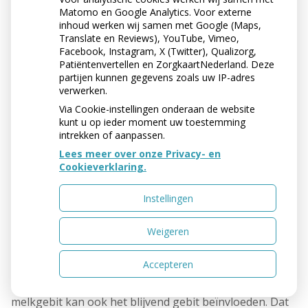
Matomo en Google Analytics. Voor externe
inhoud werken wij samen met Google (Maps,
Translate en Reviews), YouTube, Vimeo,
Facebook, Instagram, X (Twitter), Qualizorg,
Patiëntenvertellen en ZorgkaartNederland. Deze
partijen kunnen gegevens zoals uw IP-adres
verwerken.
Via Cookie-instellingen onderaan de website
kunt u op ieder moment uw toestemming
intrekken of aanpassen.
MOET JE EEN MELKGEBIT
Lees meer over onze Privacy- en
GOED VERZORGEN?
Cookieverklaring.
Een kind wisselt vanzelf zijn melkgebit voor het blijvend
Instellingen
gebit. Je zou kunnen denken dat het daarom niet nodig
is een melkgebit goed te verzorgen. Niets is minder
Weigeren
waar. Een slechte verzorging kan gaatjes en
tandvleesontsteking veroorzaken. Dit kan pijn doen,
Accepteren
waardoor je kind slechter eet, zich niet lekker voelt of
minder goed slaapt. Een slechte verzorging van het
melkgebit kan ook het blijvend gebit beïnvloeden. Dat